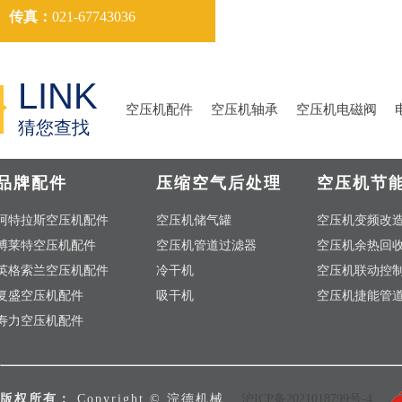
传真：
021-67743036
LINK
空压机配件
空压机轴承
空压机电磁阀
猜您查找
品牌配件
压缩空气后处理
空压机节
阿特拉斯空压机配件
空压机储气罐
空压机变频改
博莱特空压机配件
空压机管道过滤器
空压机余热回
英格索兰空压机配件
冷干机
空压机联动控
复盛空压机配件
吸干机
空压机捷能管
寿力空压机配件
版权所有：
Copyright © 浣德机械
沪ICP备2021018799号-4