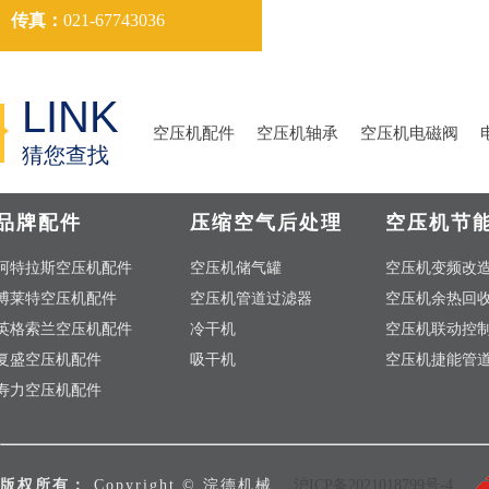
传真：
021-67743036
LINK
空压机配件
空压机轴承
空压机电磁阀
猜您查找
品牌配件
压缩空气后处理
空压机节
阿特拉斯空压机配件
空压机储气罐
空压机变频改
博莱特空压机配件
空压机管道过滤器
空压机余热回
英格索兰空压机配件
冷干机
空压机联动控
复盛空压机配件
吸干机
空压机捷能管
寿力空压机配件
版权所有：
Copyright © 浣德机械
沪ICP备2021018799号-4