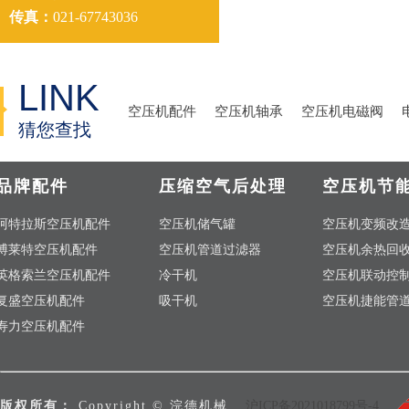
传真：
021-67743036
LINK
空压机配件
空压机轴承
空压机电磁阀
猜您查找
品牌配件
压缩空气后处理
空压机节
阿特拉斯空压机配件
空压机储气罐
空压机变频改
博莱特空压机配件
空压机管道过滤器
空压机余热回
英格索兰空压机配件
冷干机
空压机联动控
复盛空压机配件
吸干机
空压机捷能管
寿力空压机配件
版权所有：
Copyright © 浣德机械
沪ICP备2021018799号-4