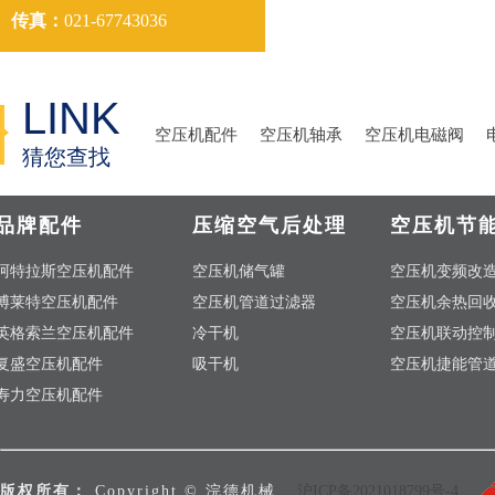
传真：
021-67743036
LINK
空压机配件
空压机轴承
空压机电磁阀
猜您查找
品牌配件
压缩空气后处理
空压机节
阿特拉斯空压机配件
空压机储气罐
空压机变频改
博莱特空压机配件
空压机管道过滤器
空压机余热回
英格索兰空压机配件
冷干机
空压机联动控
复盛空压机配件
吸干机
空压机捷能管
寿力空压机配件
版权所有：
Copyright © 浣德机械
沪ICP备2021018799号-4